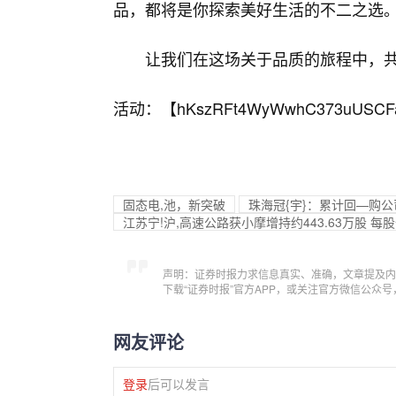
品，都将是你探索美好生活的不二之选
让我们在这场关于品质的旅程中，
活动：【
hKszRFt4WyWwhC373uUSCF
固态电,池，新突破
珠海冠{宇}：累计回—购公司
江苏宁!沪,高速公路获小摩增持约443.63万股 每股
声明：证券时报力求信息真实、准确，文章提及内
下载“证券时报”官方APP，或关注官方微信公众
网友评论
登录
后可以发言