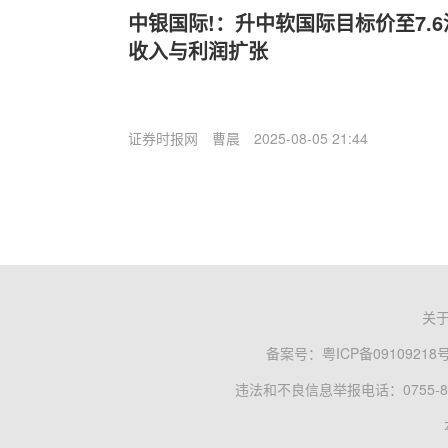
中银国际!：升中软国际目标价至7.6
收入与利润扩张
证券时报网
曹晨
2025-08-05 21:44
关
备案号：
粤ICP备09109218
违法和不良信息举报电话：0755-83