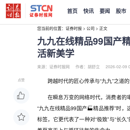
首页
快讯
要闻
股市
您当前的位置：
证券时报
>
公司
>
正文
九九在线精品99国产
活新美学
来源：证券时报网
作者：胡舒立
2026-02-09 
跨越时代的匠心传承与“九九”之道
点赞
在瞬息万变的网络时代，消费者的
“九九在线精品99国产🏭精品推荐”时
标签，它更代表了一种对“极致”与“长久